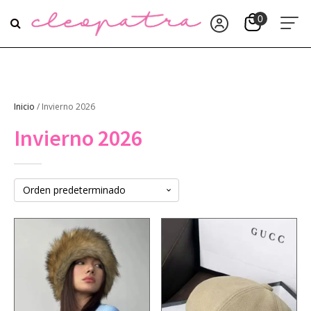
Inicio
/ Invierno 2026
Invierno 2026