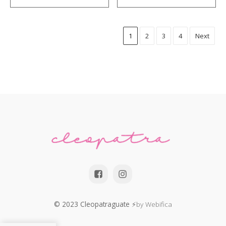
1
2
3
4
Next
© 2023 Cleopatraguate
⚡by Webifica