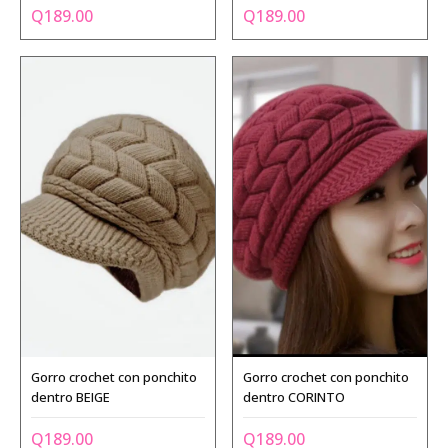
Q
189.00
Q
189.00
Gorro crochet con ponchito
Gorro crochet con ponchito
dentro BEIGE
dentro CORINTO
Q
189.00
Q
189.00