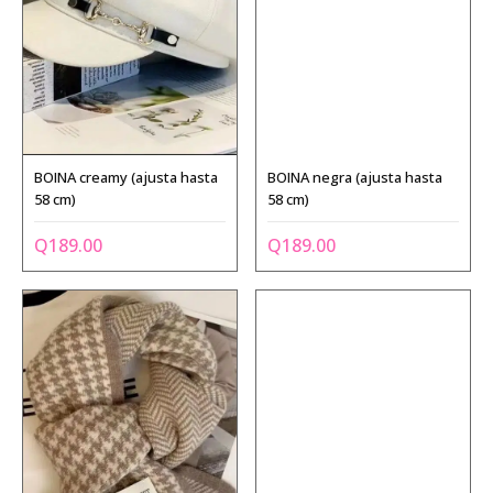
BOINA creamy (ajusta hasta
BOINA negra (ajusta hasta
58 cm)
58 cm)
Q
189.00
Q
189.00