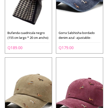
Bufanda cuadricula negro
Gorra Salshisha bordado
(155 cm largo * 20 cm ancho)
denim azul -ajustable-
Q
189.00
Q
179.00