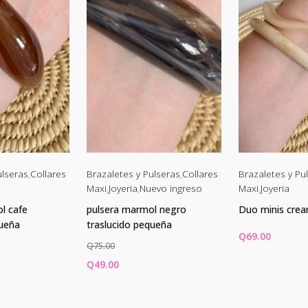
ulseras
,
Collares
Brazaletes y Pulseras
,
Collares
Brazaletes y Pu
Maxi
,
Joyeria
,
Nuevo ingreso
Maxi
,
Joyeria
l cafe
pulsera marmol negro
Duo minis cre
queña
traslucido pequeña
Q
69.00
Q
75.00
El
El
Q
49.00
io
precio
precio
CARRITO
AÑADIR AL CARRITO
AÑADIR AL C
l
original
actual