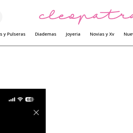
s y Pulseras
Diademas
Joyeria
Novias y Xv
Nue