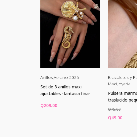
Pulseras
,
Collares
Anillos
,
Verano 2026
Brazaletes y P
uevo ingreso
Maxi
,
Joyeria
Set de 3 anillos maxi
ol rosa pequeña
Pulsera marmo
ajustables -fantasia fina-
traslucido pe
Q
209.00
Q
75.00
El
El
Q
49.00
io
precio
prec
al
CARRITO
AÑADIR AL CARRITO
AÑADIR AL 
original
actua