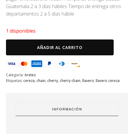
original
actual
Guatemala 2 a 3 días hábiles Tiempo de entrega otros
era:
es:
departamentos 2 a 5 días hábile
Q100.00.
Q75.00.
1 disponibles
Aretes
AÑADIR AL CARRITO
anclas
azul
cantidad
Categoría:
Aretes
Etiquetas:
cereza
,
chain
,
cherry
,
cherry chain
,
llavero
,
llavero cereza
INFORMACIÓN