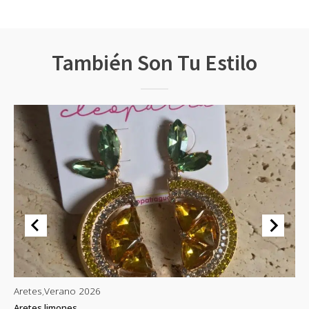
También Son Tu Estilo
Aretes
,
Verano 2026
Ar
Aretes limones
Ar