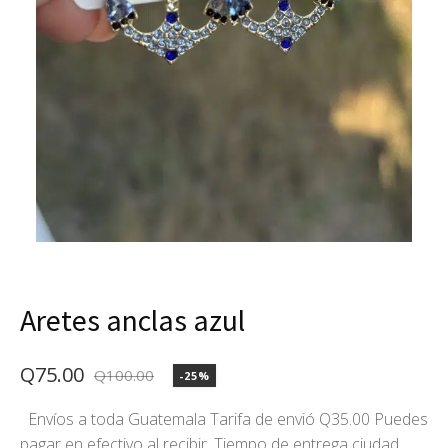
Aretes anclas azul
Q
75.00
Q
100.00
-25%
El
El
precio
precio
Envíos a toda Guatemala Tarifa de envió Q35.00 Puedes
pagar en efectivo al recibir. Tiempo de entrega ciudad