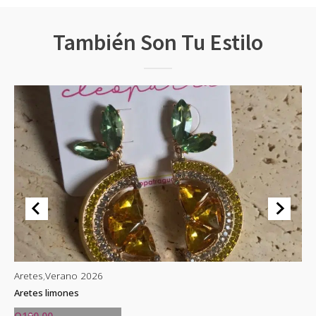
También Son Tu Estilo
Aretes
,
Verano 2026
Ar
Aretes limones
Ar
Q
100.00
Q