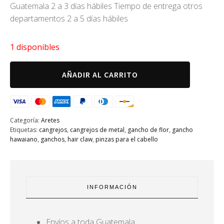
Guatemala 2 a 3 días hábiles Tiempo de entrega otros
era:
es:
departamentos 2 a 5 días hábiles
Q100.00.
Q64.00.
1 disponibles
Aretes
AÑADIR AL CARRITO
martinni
cantidad
Categoría:
Aretes
Etiquetas:
cangrejos
,
cangrejos de metal
,
gancho de flor
,
gancho
hawaiano
,
ganchos
,
hair claw
,
pinzas para el cabello
INFORMACIÓN
Envíos a toda Guatemala