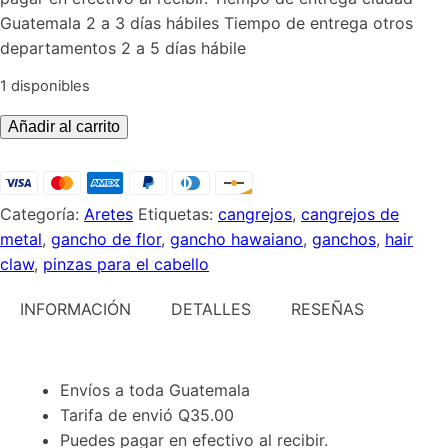
Q140.00.
Q69.00.
Guatemala 2 a 3 días hábiles Tiempo de entrega otros
departamentos 2 a 5 días hábile
1 disponibles
Aretes
Añadir al carrito
flamencos
plumas
cantidad
Categoría:
Aretes
Etiquetas:
cangrejos
,
cangrejos de
metal
,
gancho de flor
,
gancho hawaiano
,
ganchos
,
hair
claw
,
pinzas para el cabello
INFORMACIÓN
DETALLES
RESEÑAS
Envíos a toda Guatemala
Tarifa de envió Q35.00
Puedes pagar en efectivo al recibir.