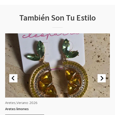
También Son Tu Estilo
Aretes
,
Verano 2026
Ar
Aretes limones
Ar