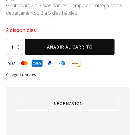
Guatemala 2 a 3 días hábiles Tiempo de entrega otros
departamentos 2 a 5 días hábiles
2 disponibles
Aretes
AÑADIR AL CARRITO
flor
rafia
beige
cantidad
Categoría:
Aretes
INFORMACIÓN