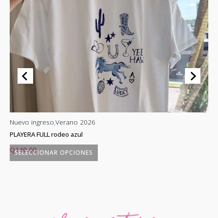
Nuevo ingreso
,
Verano 2026
Nu
PLAYERA FULL rodeo azul
PL
Q
140.00
Q
SELECCIONAR OPCIONES
Este
producto
tiene
múltiples
variantes.