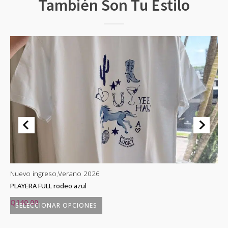
También Son Tu Estilo
Nuevo ingreso
,
Verano 2026
Nu
PLAYERA FULL rodeo azul
PL
Q
140.00
Q
SELECCIONAR OPCIONES
Este