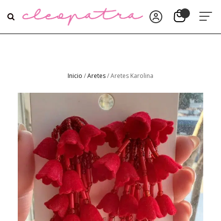
Inicio
/
Aretes
/ Aretes Karolina