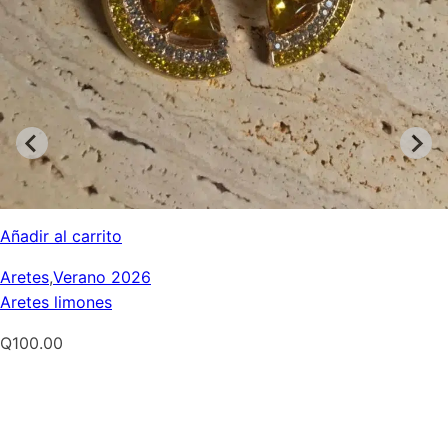
Añadir al carrito
Aretes
,
Verano 2026
Aretes limones
Q
100.00