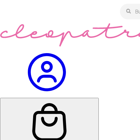
Búsqued
de
product