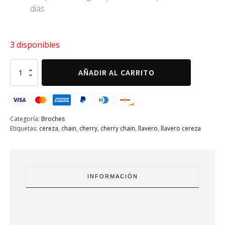
días
3 disponibles
Broches
AÑADIR AL CARRITO
o
pines
Stich
7
unidades
Categoría:
Broches
cantidad
Etiquetas:
cereza
,
chain
,
cherry
,
cherry chain
,
llavero
,
llavero cereza
INFORMACIÓN