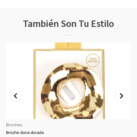
También Son Tu Estilo
Broches
B
Broche dona dorada
Br