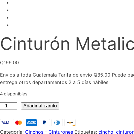
Cinturón Metali
Q
199.00
Envíos a toda Guatemala Tarifa de envío Q35.00 Puede pag
entrega otros departamentos 2 a 5 días hábiles
4 disponibles
Cinturón
Añadir al carrito
Metalico
soles
cantidad
Categoría:
Cinchos - Cinturones
Etiquetas:
cincho
,
cinturo