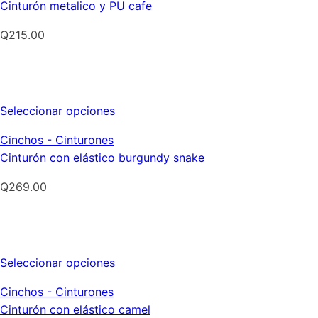
Cinturón metalico y PU cafe
múltiples
variantes.
Q
215.00
Las
opciones
se
pueden
Este
Seleccionar opciones
elegir
producto
en
Cinchos - Cinturones
tiene
la
Cinturón con elástico burgundy snake
múltiples
página
variantes.
Q
269.00
de
Las
producto
opciones
se
pueden
Este
Seleccionar opciones
elegir
producto
en
Cinchos - Cinturones
tiene
la
Cinturón con elástico camel
múltiples