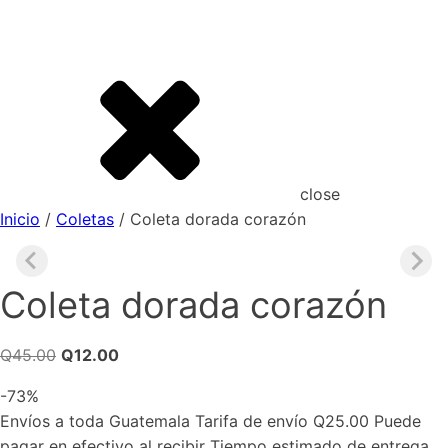
close
Inicio
/
Coletas
/ Coleta dorada corazón
Coleta dorada corazón
El
El
Q
45.00
Q
12.00
precio
precio
-73%
original
actual
Envíos a toda Guatemala Tarifa de envío Q25.00 Puede
era:
es:
pagar en efectivo al recibir Tiempo estimado de entrega