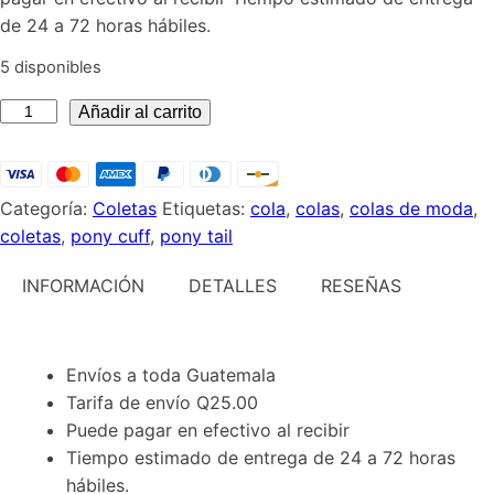
Q45.00.
Q12.00.
de 24 a 72 horas hábiles.
5 disponibles
Coleta
Añadir al carrito
dorada
corazón
cantidad
Categoría:
Coletas
Etiquetas:
cola
,
colas
,
colas de moda
,
coletas
,
pony cuff
,
pony tail
INFORMACIÓN
DETALLES
RESEÑAS
Envíos a toda Guatemala
Tarifa de envío Q25.00
Puede pagar en efectivo al recibir
Tiempo estimado de entrega de 24 a 72 horas
hábiles.