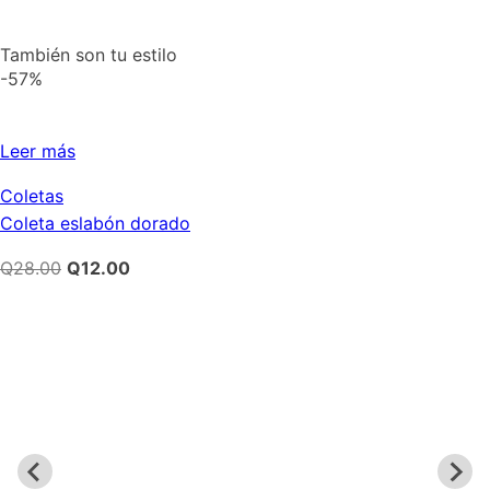
También son tu estilo
-57%
Leer más
Coletas
Coleta eslabón dorado
El
El
Q
28.00
Q
12.00
precio
precio
original
actual
era:
es:
Q28.00.
Q12.00.