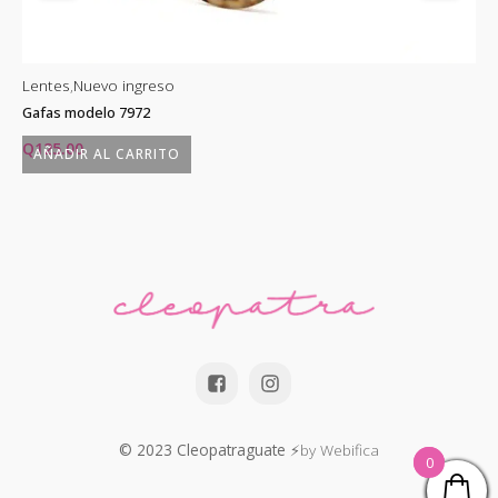
Lentes
,
Nuevo ingreso
Le
Gafas modelo 7972
Ga
Q
125.00
Q
AÑADIR AL CARRITO
© 2023 Cleopatraguate
⚡by Webifica
0
0