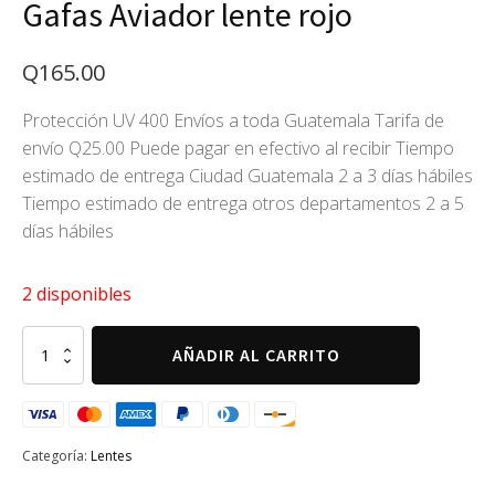
Gafas Aviador lente rojo
Q
165.00
Protección UV 400 Envíos a toda Guatemala Tarifa de
envío Q25.00 Puede pagar en efectivo al recibir Tiempo
estimado de entrega Ciudad Guatemala 2 a 3 días hábiles
Tiempo estimado de entrega otros departamentos 2 a 5
días hábiles
2 disponibles
Gafas
AÑADIR AL CARRITO
Aviador
lente
rojo
cantidad
Categoría:
Lentes