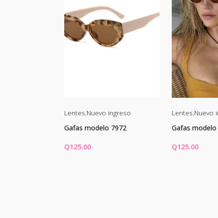
ingreso
Lentes
,
Nuevo ingreso
Lentes
,
Nuevo i
o 2567
Gafas modelo 7972
Gafas modelo
Q
125.00
Q
125.00
CARRITO
AÑADIR AL CARRITO
AÑADIR AL 