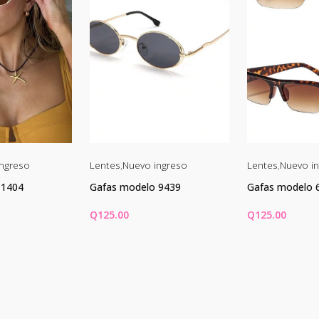
ngreso
Lentes
,
Nuevo ingreso
Lentes
,
Nuevo i
 1404
Gafas modelo 9439
Gafas modelo 
Q
125.00
Q
125.00
CARRITO
AÑADIR AL CARRITO
AÑADIR AL C