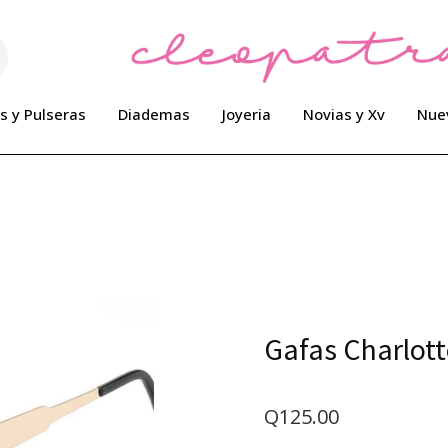
s y Pulseras
Diademas
Joyeria
Novias y Xv
Nue
Gafas Charlott
Q
125.00