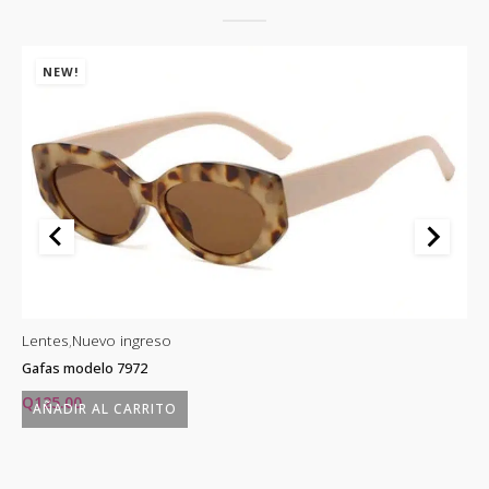
NEW!
Lentes
,
Nuevo ingreso
Le
Gafas modelo 7972
Ga
Q
125.00
Q
AÑADIR AL CARRITO