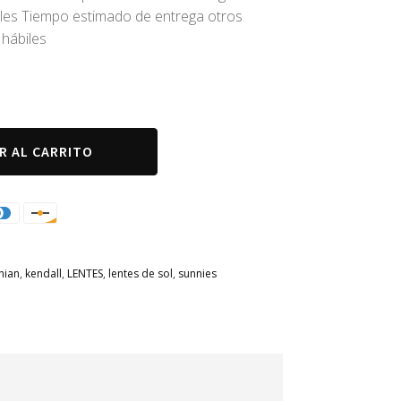
iles Tiempo estimado de entrega otros
 hábiles
R AL CARRITO
hian
,
kendall
,
LENTES
,
lentes de sol
,
sunnies