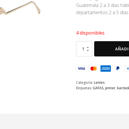
Guatemala 2 a 3 días háb
departamentos 2 a 5 días
4 disponibles
Gafas
AÑADI
Storm
blanco
cantidad
Categoría:
Lentes
Etiquetas:
GAFAS
,
jenner
,
kardas