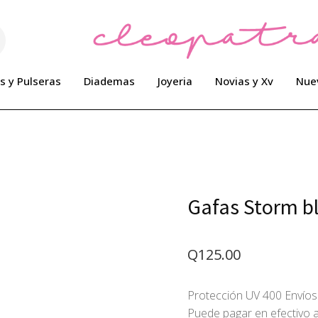
s y Pulseras
Diademas
Joyeria
Novias y Xv
Nue
Gafas Storm b
Q
125.00
Protección UV 400 Envíos
Puede pagar en efectivo a