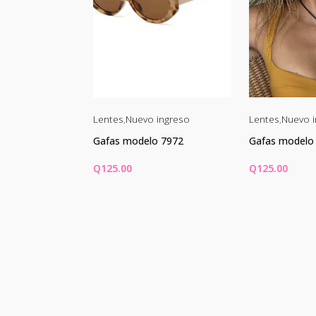
ingreso
Lentes
,
Nuevo ingreso
Lentes
,
Nuevo i
o 2567
Gafas modelo 7972
Gafas modelo
Q
125.00
Q
125.00
CARRITO
AÑADIR AL CARRITO
AÑADIR AL 