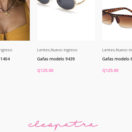
ngreso
Lentes
,
Nuevo ingreso
Lentes
,
Nuevo i
 1404
Gafas modelo 9439
Gafas modelo 
Q
125.00
Q
125.00
CARRITO
AÑADIR AL CARRITO
AÑADIR AL C