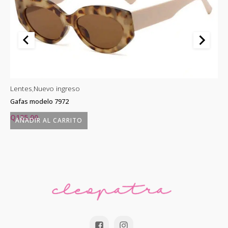
Lentes
,
Nuevo ingreso
Le
Gafas modelo 7972
Ga
Q
125.00
Q
AÑADIR AL CARRITO