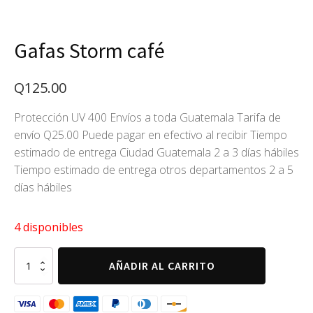
Gafas Storm café
Q
125.00
Protección UV 400 Envíos a toda Guatemala Tarifa de
envío Q25.00 Puede pagar en efectivo al recibir Tiempo
estimado de entrega Ciudad Guatemala 2 a 3 días hábiles
Tiempo estimado de entrega otros departamentos 2 a 5
días hábiles
4 disponibles
Gafas
AÑADIR AL CARRITO
Storm
café
cantidad