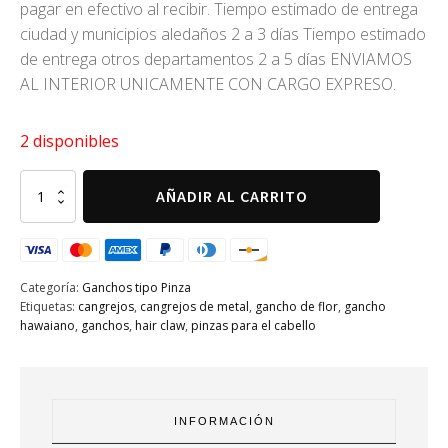
pagar en efectivo al recibir. Tiempo estimado de entrega
ciudad y municipios aledaños 2 a 3 días Tiempo estimado
de entrega otros departamentos 2 a 5 días ENVIAMOS
AL INTERIOR UNICAMENTE CON CARGO EXPRESO.
2 disponibles
Ganchtitos
AÑADIR AL CARRITO
(pinza)
estrella
de
mar
verde
Categoría:
Ganchos tipo Pinza
cantidad
Etiquetas:
cangrejos
,
cangrejos de metal
,
gancho de flor
,
gancho
hawaiano
,
ganchos
,
hair claw
,
pinzas para el cabello
INFORMACIÓN