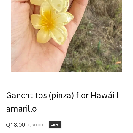
Ganchtitos (pinza) flor Hawái I
amarillo
Q
18.00
Q
30.00
-40%
El
El