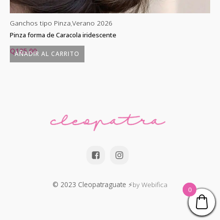
Ganchos tipo Pinza
,
Verano 2026
Ga
Pinza forma de Caracola iridescente
Pi
Q
125.00
Q
AÑADIR AL CARRITO
© 2023 Cleopatraguate
⚡by Webifica
0
0