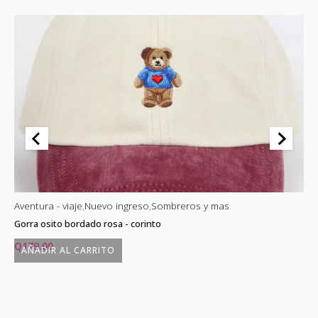
Aventura - viaje
,
Nuevo ingreso
,
Sombreros y mas
Av
Gorra osito bordado rosa - corinto
Go
Q
179.00
Q
AÑADIR AL CARRITO