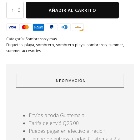
Gorra
AÑADIR AL CARRITO
california
rosa
cantidad
Categoría:
Sombreros y mas
Etiquetas:
playa
,
sombrero
,
sombrero playa
,
sombreros
,
summer
,
summer accesories
INFORMACIÓN
Envíos a toda Guatemala
Tarifa de envió Q25.00
Puedes pagar en efectivo al recibir.
Tiempo de entrega ciudad Guatemala 2 a