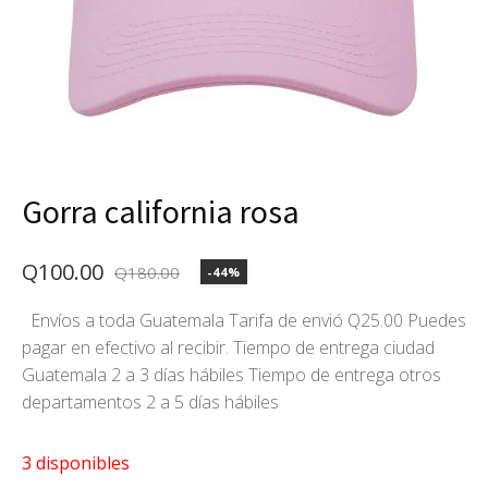
Gorra california rosa
Q
100.00
Q
180.00
-44%
El
El
precio
precio
Envíos a toda Guatemala Tarifa de envió Q25.00 Puedes
pagar en efectivo al recibir. Tiempo de entrega ciudad
original
actual
Guatemala 2 a 3 días hábiles Tiempo de entrega otros
era:
es:
departamentos 2 a 5 días hábiles
Q180.00.
Q100.00.
3 disponibles