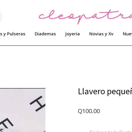
s y Pulseras
Diademas
Joyeria
Novias y Xv
Nue
Llavero pequ
Q
100.00