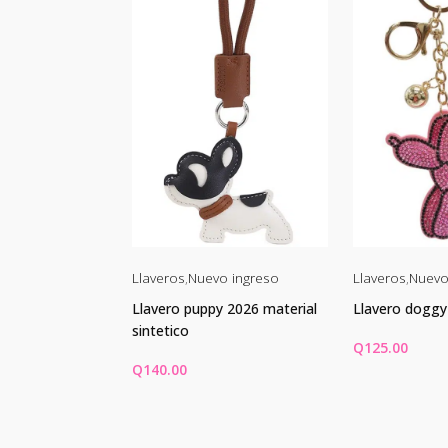
Llaveros
,
Nuevo ingreso
Llaveros
,
Nuevo
eño doggy
Llavero puppy 2026 material
Llavero doggy 
sintetico
Q
125.00
Q
140.00
CARRITO
AÑADIR AL CARRITO
AÑADIR AL 