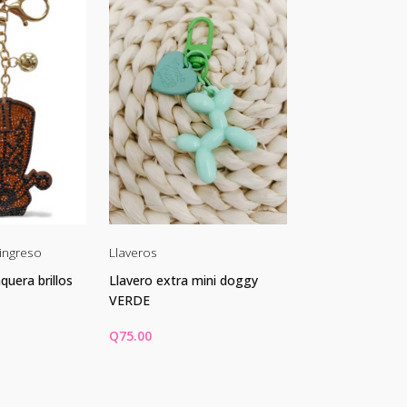
ingreso
Llaveros
Llaveros
quera brillos
Llavero extra mini doggy
Llavero extra m
VERDE
LILA
Q
75.00
Q
75.00
ARRITO
AÑADIR AL CARRITO
AÑADIR AL CA