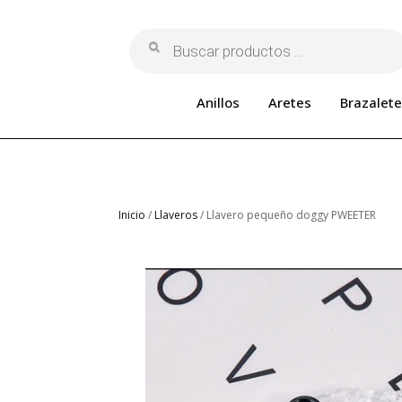
Búsqueda
de
productos
Anillos
Aretes
Brazalete
Inicio
/
Llaveros
/ Llavero pequeño doggy PWEETER