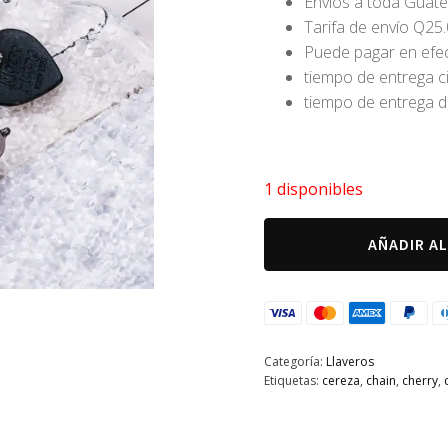
Envíos a toda Guat
Tarifa de envío Q25
Puede pagar en efect
tiempo de entrega c
tiempo de entrega d
1 disponibles
Llavero
AÑADIR A
pequeño
doggy
PWEETER
cantidad
Categoría:
Llaveros
Etiquetas:
cereza
,
chain
,
cherry
,