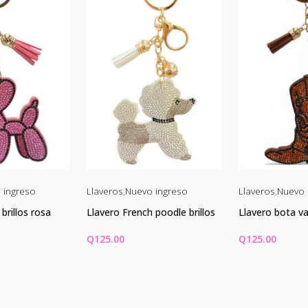
 ingreso
Llaveros
,
Nuevo ingreso
Llaveros
,
Nuevo 
brillos rosa
Llavero French poodle brillos
Llavero bota va
Q
125.00
Q
125.00
CARRITO
AÑADIR AL CARRITO
AÑADIR AL C