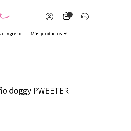
vo ingreso
Más productos
eño doggy PWEETER