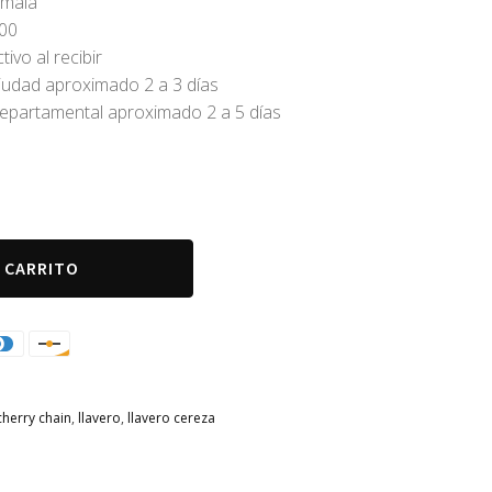
emala
.00
ivo al recibir
iudad aproximado 2 a 3 días
epartamental aproximado 2 a 5 días
L CARRITO
cherry chain
,
llavero
,
llavero cereza