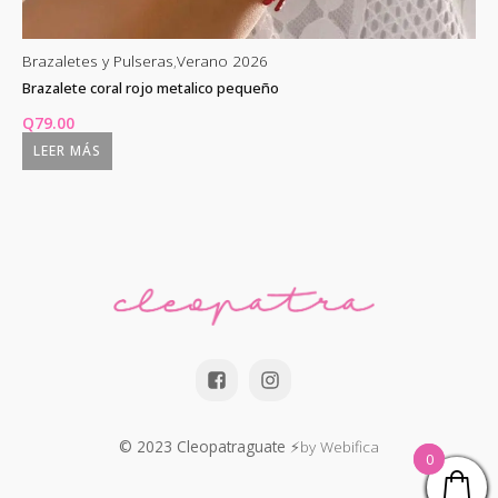
Brazaletes y Pulseras
,
Verano 2026
Br
Brazalete coral rojo metalico pequeño
Pu
Q
Q
79.00
El
Q
LEER MÁS
p
o
e
Q
© 2023 Cleopatraguate
⚡by Webifica
0
0