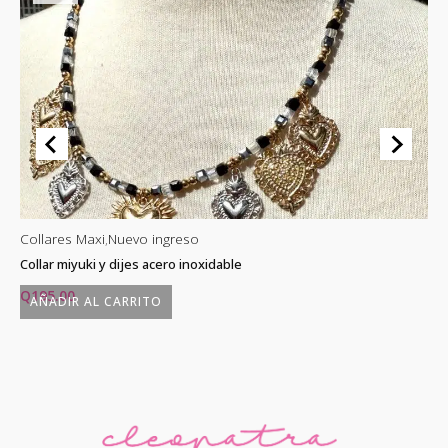
Collares Maxi
,
Nuevo ingreso
Co
Collar miyuki y dijes acero inoxidable
Co
Q
195.00
Q
AÑADIR AL CARRITO