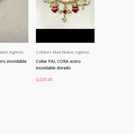
uevo ingreso
Collares Maxi
,
Nuevo ingreso
Collares Maxi
,
Nu
ero inoxidable
Collar PAL CORA acero
Collar NUDO bi 
inoxidable dorado
largo
Q
225.00
Q
225.00
ARRITO
AÑADIR AL CARRITO
AÑADIR AL CA