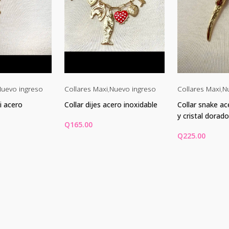
uevo ingreso
Collares Maxi
,
Nuevo ingreso
Collares Maxi
,
N
i acero
Collar dijes acero inoxidable
Collar snake ac
y cristal dorado
Q
165.00
Q
225.00
CARRITO
AÑADIR AL CARRITO
AÑADIR AL C