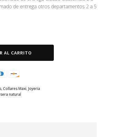
timado de entrega otros departamentos 2 a 5
R AL CARRITO
s
,
Collares Maxi
,
Joyeria
lsera natural