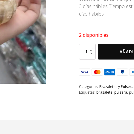
3 días hábiles Tiempo es
días hábiles
2 disponibles
Pulsera
AÑADI
pulsera
marmol
beige
cantidad
Categorías:
Brazaletes y Pulsera
Etiquetas:
brazalete
,
pulsera
,
pu