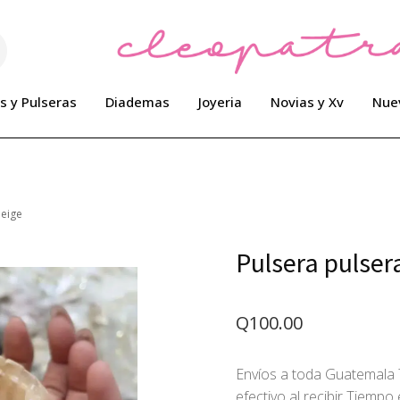
s y Pulseras
Diademas
Joyeria
Novias y Xv
Nue
beige
Pulsera pulse
Q
100.00
Envíos a toda Guatemala 
efectivo al recibir Tiemp