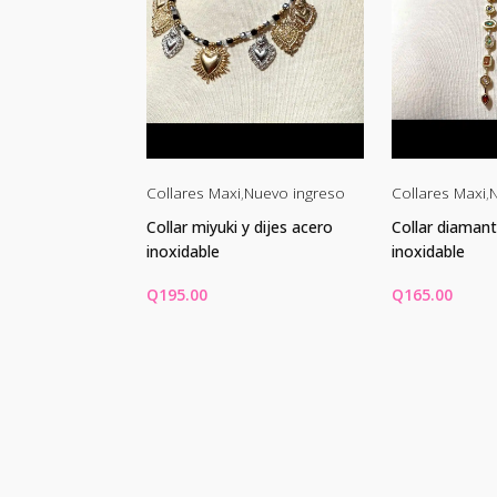
Nuevo ingreso
Collares Maxi
,
Nuevo ingreso
Collares Maxi
,
N
t Style
Collar miyuki y dijes acero
Collar diamant
 conjunto o
inoxidable
inoxidable
Q
195.00
Q
165.00
Rango
325.00
de
AR OPCIONES
AÑADIR AL CARRITO
AÑADIR AL 
precios:
Este
desde
producto
Q125.00
tiene
múltiples
hasta