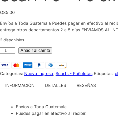
Q
85.00
Envíos a Toda Guatemala Puedes pagar en efectivo al reci
entrega otros departamentos 2 a 5 días ENVIAMOS AL
2 disponibles
Scarf
Añadir al carrito
70
*
70
Categorías:
Nuevo ingreso
,
Scarfs - Pañoletas
Etiquetas:
c
cm
las
INFORMACIÓN
DETALLES
RESEÑAS
lilas
cantidad
Envíos a Toda Guatemala
Puedes pagar en efectivo al recibir.