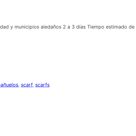
udad y municipios aledaños 2 a 3 días Tiempo estimado de
pañuelos
,
scarf
,
scarfs