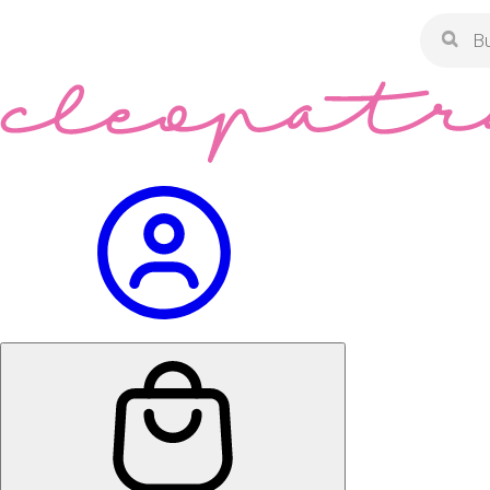
Búsqued
de
product