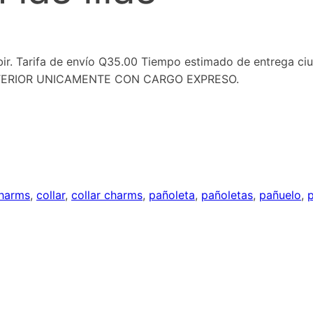
bir. Tarifa de envío Q35.00 Tiempo estimado de entrega ci
 INTERIOR UNICAMENTE CON CARGO EXPRESO.
harms
,
collar
,
collar charms
,
pañoleta
,
pañoletas
,
pañuelo
,