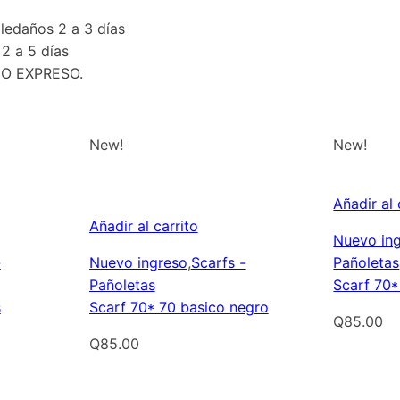
ledaños 2 a 3 días
2 a 5 días
O EXPRESO.
New!
New!
Añadir al 
Añadir al carrito
Nuevo in
-
Nuevo ingreso
,
Scarfs -
Pañoletas
Pañoletas
Scarf 70*
s
Scarf 70* 70 basico negro
Q
85.00
Q
85.00