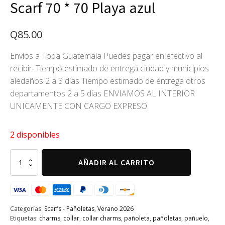
Scarf 70 * 70 Playa azul
Q
85.00
Envíos a Toda Guatemala Puedes pagar en efectivo al
recibir. Tiempo estimado de entrega ciudad y municipios
aledaños 2 a 3 días Tiempo estimado de entrega otros
departamentos 2 a 5 días ENVIAMOS AL INTERIOR
UNICAMENTE CON CARGO EXPRESO.
2 disponibles
Scarf
AÑADIR AL CARRITO
70
*
70
Playa
azul
Categorías:
Scarfs - Pañoletas
,
Verano 2026
cantidad
Etiquetas:
charms
,
collar
,
collar charms
,
pañoleta
,
pañoletas
,
pañuelo
,