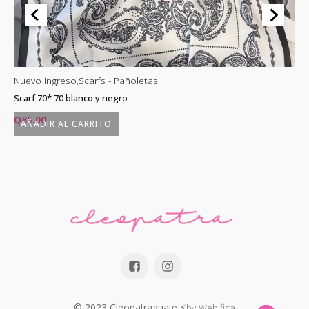
Nuevo ingreso
,
Scarfs - Pañoletas
Nu
Scarf 70* 70 blanco y negro
Sc
Q
85.00
Q
AÑADIR AL CARRITO
© 2023 Cleopatraguate
⚡by Webifica