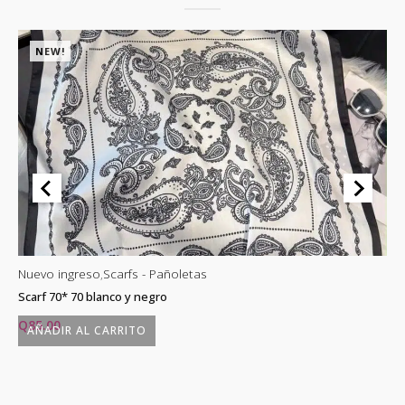
NEW!
Nuevo ingreso
,
Scarfs - Pañoletas
Nu
Scarf 70* 70 blanco y negro
Sc
Q
85.00
Q
AÑADIR AL CARRITO