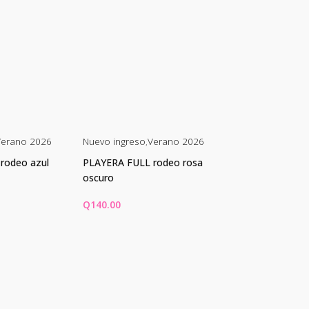
Verano 2026
Nuevo ingreso
,
Verano 2026
Nuevo ingreso
,
V
rodeo azul
PLAYERA FULL rodeo rosa
PLAYERA FULL C
oscuro
Q
140.00
Q
140.00
 OPCIONES
SELECCIONAR OPCIONES
SELECCIONAR 
ste
Este
Es
roducto
producto
pr
iene
tiene
ti