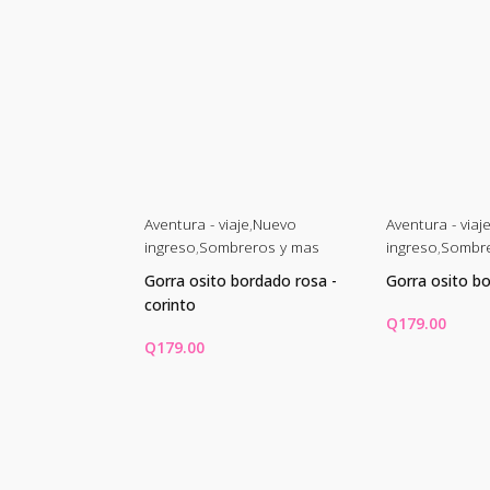
je
,
Nuevo
Aventura - viaje
,
Nuevo
Aventura - viaj
eros y mas
ingreso
,
Sombreros y mas
ingreso
,
Sombre
 denim
Gorra osito bordado rosa -
Gorra osito b
-ajustable-
corinto
Q
179.00
Q
179.00
CARRITO
AÑADIR AL CARRITO
AÑADIR AL 