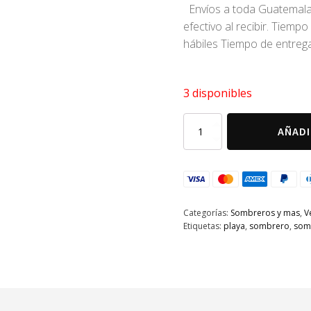
Envíos a toda Guatemala 
efectivo al recibir. Tiemp
hábiles Tiempo de entrega
3 disponibles
Sombrero
AÑADI
fibra
natural
caqui
+
toquilla
turquesa
Categorías:
Sombreros y mas
,
V
cantidad
Etiquetas:
playa
,
sombrero
,
som