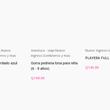
e
,
Nuevo
Aventura - viaje
,
Nuevo
Nuevo ingreso
,
ros y mas
ingreso
,
Sombreros y mas
PLAYERA FULL 
ordado azul
Gorra pedreria lona para niña
Q
140.00
(6 - 9 años)
Q
149.00
CARRITO
AÑADIR AL CARRITO
SELECCIONAR
E
p
t