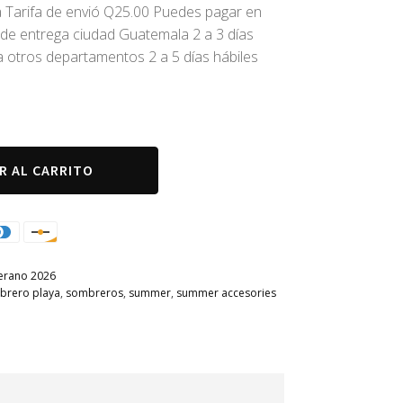
Tarifa de envió Q25.00 Puedes pagar en
o de entrega ciudad Guatemala 2 a 3 días
 otros departamentos 2 a 5 días hábiles
R AL CARRITO
erano 2026
brero playa
,
sombreros
,
summer
,
summer accesories