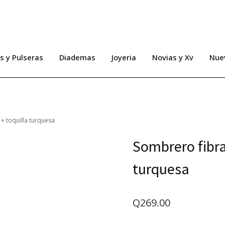
s y Pulseras
Diademas
Joyeria
Novias y Xv
Nue
 + toquilla turquesa
Sombrero fibra
turquesa
Q
269.00