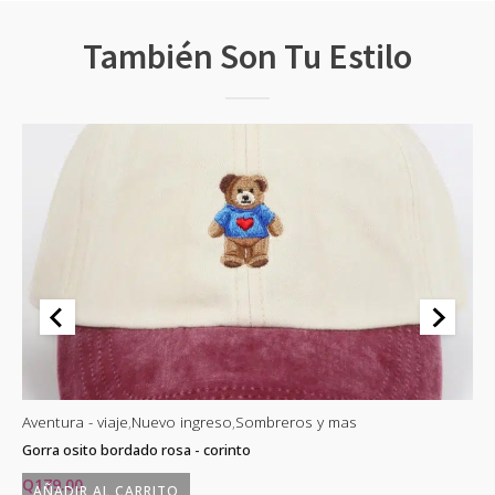
También Son Tu Estilo
Aventura - viaje
,
Nuevo ingreso
,
Sombreros y mas
Av
Gorra osito bordado rosa - corinto
Go
Q
179.00
Q
AÑADIR AL CARRITO