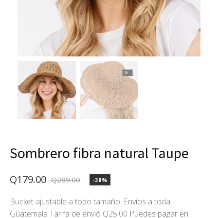
Sombrero fibra natural Taupe
Q
179.00
Q
289.00
-38%
El
El
precio
precio
Bucket ajustable a todo tamaño. Envíos a toda
Guatemala Tarifa de envió Q25.00 Puedes pagar en
original
actual