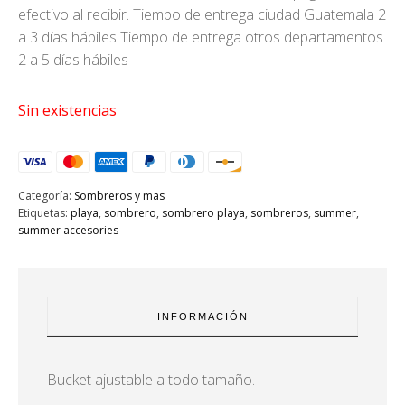
efectivo al recibir. Tiempo de entrega ciudad Guatemala 2
era:
es:
a 3 días hábiles Tiempo de entrega otros departamentos
Q289.00.
Q179.00.
2 a 5 días hábiles
Sin existencias
Categoría:
Sombreros y mas
Etiquetas:
playa
,
sombrero
,
sombrero playa
,
sombreros
,
summer
,
summer accesories
INFORMACIÓN
Bucket ajustable a todo tamaño.