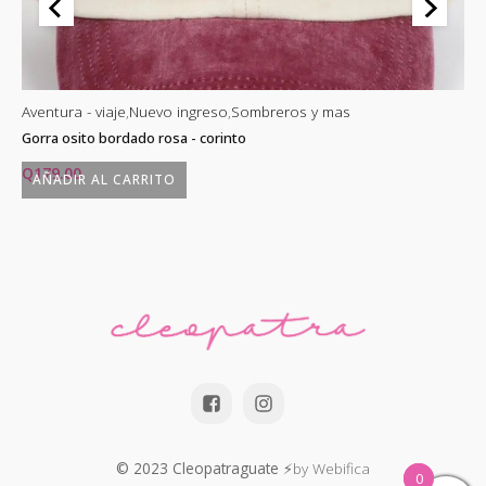
Aventura - viaje
,
Nuevo ingreso
,
Sombreros y mas
Av
Gorra osito bordado rosa - corinto
Go
Q
179.00
Q
AÑADIR AL CARRITO
© 2023 Cleopatraguate
⚡by Webifica
0
0