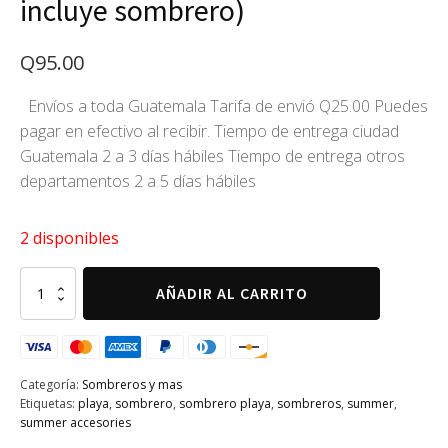
incluye sombrero)
Q
95.00
Envíos a toda Guatemala Tarifa de envió Q25.00 Puedes
pagar en efectivo al recibir. Tiempo de entrega ciudad
Guatemala 2 a 3 días hábiles Tiempo de entrega otros
departamentos 2 a 5 días hábiles
2 disponibles
Toquilla
AÑADIR AL CARRITO
para
sombrero
(no
incluye
sombrero)
Categoría:
Sombreros y mas
cantidad
Etiquetas:
playa
,
sombrero
,
sombrero playa
,
sombreros
,
summer
,
summer accesories