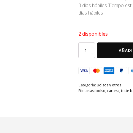
3 días hábiles Tiempo es
días hábiles
2 disponibles
Bolso
AÑADI
Totte
encaje
cantidad
Categoría:
Bolsos y otros
Etiquetas:
bolso
,
cartera
,
totte 