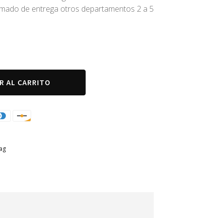
timado de entrega otros departamentos 2 a 5
R AL CARRITO
bag