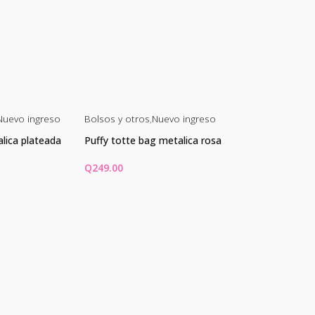
Nuevo ingreso
Bolsos y otros
,
Nuevo ingreso
Bolsos y otros
,
V
lica plateada
Puffy totte bag metalica rosa
Bolso verano ca
Q
249.00
Q
229.00
ARRITO
AÑADIR AL CARRITO
AÑADIR AL CA