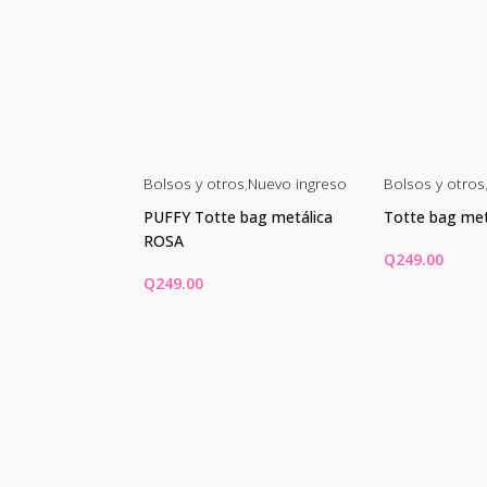
s
Bolsos y otros
,
Nuevo ingreso
Bolsos y otros
floral blanco
PUFFY Totte bag metálica
Totte bag met
ROSA
Q
249.00
Q
249.00
AÑADIR AL CARRITO
AÑADIR AL 