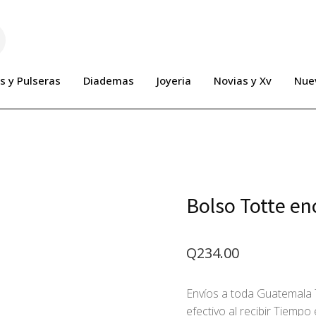
s y Pulseras
Diademas
Joyeria
Novias y Xv
Nue
Bolso Totte en
Q
234.00
Envíos a toda Guatemala 
efectivo al recibir Tiemp