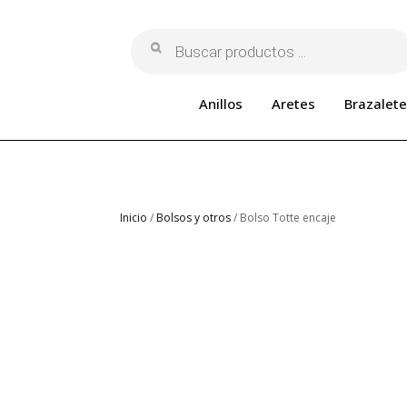
Búsqueda
de
productos
Anillos
Aretes
Brazalete
Inicio
/
Bolsos y otros
/ Bolso Totte encaje