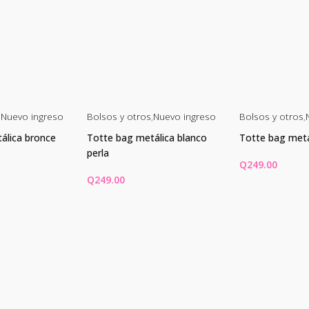
,
Nuevo ingreso
Bolsos y otros
,
Nuevo ingreso
Bolsos y otros
,
álica bronce
Totte bag metálica blanco
Totte bag meta
perla
Q
249.00
Q
249.00
CARRITO
AÑADIR AL CARRITO
AÑADIR AL C