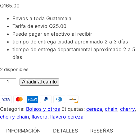
Q
165.00
Envíos a toda Guatemala
Tarifa de envío Q25.00
Puede pagar en efectivo al recibir
tiempo de entrega ciudad aproximado 2 a 3 días
tiempo de entrega departamental aproximado 2 a 5
días
2 disponibles
Estuche
Añadir al carrito
viaje
para
plancha
Categoría:
Bolsos y otros
Etiquetas:
cereza
,
chain
,
cherry
,
o
cherry chain
,
llavero
,
llavero cereza
rizador
de
INFORMACIÓN
DETALLES
RESEÑAS
cabello