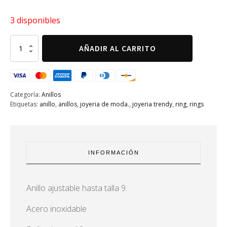
3 disponibles
Anillo
AÑADIR AL CARRITO
corazones
y
turquesa
acero
inox
Categoría:
Anillos
cantidad
Etiquetas:
anillo
,
anillos
,
joyeria de moda.
,
joyeria trendy
,
ring
,
rings
INFORMACIÓN
Anillo ajustable hasta talla 9.
Acero inoxidable