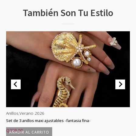
También Son Tu Estilo
Anillos
,
Verano 2026
An
Set de 3 anillos maxi ajustables -fantasia fina-
An
Q
209.00
Q
AÑADIR AL CARRITO