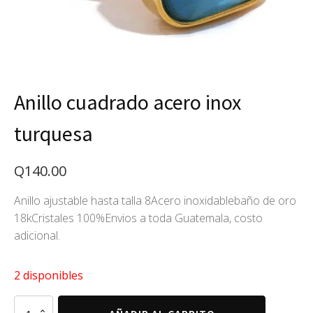
Anillo cuadrado acero inox
turquesa
Q
140.00
Anillo ajustable hasta talla 8Acero inoxidablebaño de oro
18kCristales 100%Envios a toda Guatemala, costo
adicional.
2 disponibles
Anillo