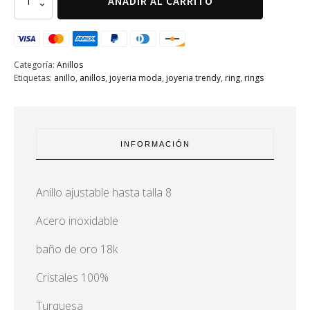
AÑADIR AL CARRITO
cuadrado
acero
inox
turquesa
cantidad
Categoría:
Anillos
Etiquetas:
anillo
,
anillos
,
joyeria moda
,
joyeria trendy
,
ring
,
rings
INFORMACIÓN
Anillo ajustable hasta talla 8
Acero inoxidable
baño de oro 18k
Cristales 100%
Turquesa