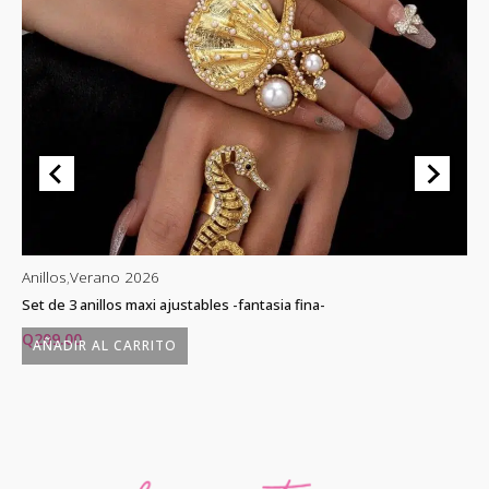
Anillos
,
Verano 2026
An
Set de 3 anillos maxi ajustables -fantasia fina-
An
Q
209.00
Q
AÑADIR AL CARRITO