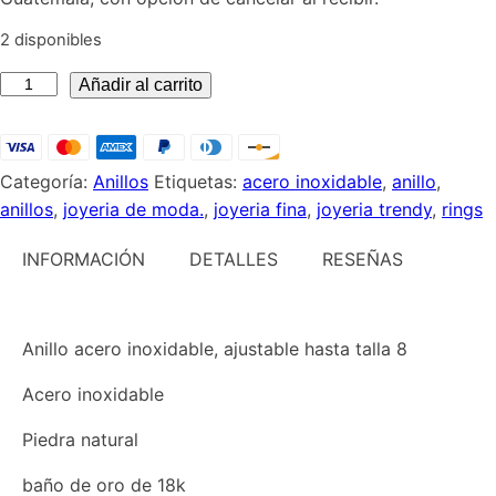
2 disponibles
Anillo
Añadir al carrito
turquesa
aceroinox
cantidad
Categoría:
Anillos
Etiquetas:
acero inoxidable
,
anillo
,
anillos
,
joyeria de moda.
,
joyeria fina
,
joyeria trendy
,
rings
INFORMACIÓN
DETALLES
RESEÑAS
Anillo acero inoxidable, ajustable hasta talla 8
Acero inoxidable
Piedra natural
baño de oro de 18k