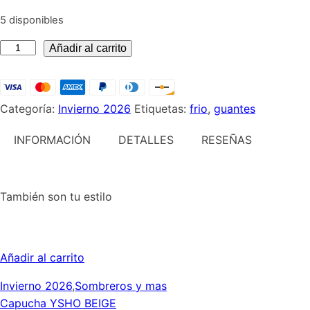
5 disponibles
Guantes
Añadir al carrito
bASICOS
gamuza
beige
Categoría:
Invierno 2026
Etiquetas:
frio
,
guantes
cantidad
INFORMACIÓN
DETALLES
RESEÑAS
También son tu estilo
Añadir al carrito
Invierno 2026
,
Sombreros y mas
Capucha YSHO BEIGE